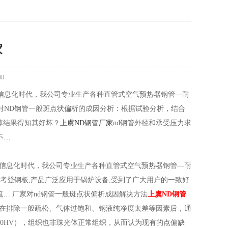
家
08
信息化时代，我公司专业生产各种直管式空气预热器钢管—耐
对ND钢管一般斑点状偏析的成因分析：根据试验分析，结合
算结果得知其好坏？
上虞ND钢管厂家
nd钢管外径和承受压力求
不…
信息化时代，我公司专业生产各种直管式空气预热器钢管—耐
用考登钢板,产品广泛应用于锅炉设备,受到了广大用户的一致好
… 厂家对nd钢管一般斑点状偏析成因解决方法
上虞ND钢管
，在排除一般疏松、气体过饱和、钢液纯净度太差等因素后，通
40HV），组织也非珠光体正常组织，从而认为现有的点偏缺