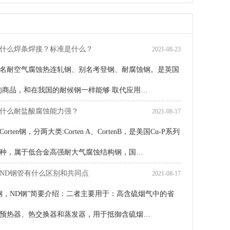
什么焊条焊接？标准是什么？
2021-08-23
名耐空气腐蚀热连轧钢、别名考登钢、耐腐蚀钢。是英国
时代的商品，和在我国的耐候钢一样能够 取代应用…
什么耐盐酸腐蚀能力强？
2021-08-17
rten钢，分两大类:Corten A、CortenB，是美国Cu-P系列
种，属于低合金高强耐大气腐蚀结构钢，国…
ND钢管有什么区别和共同点
2021-08-17
钢，ND钢”简要介绍：二者主要用于：高含硫烟气中的省
预热器、热交换器和蒸发器，用于抵御含硫烟…