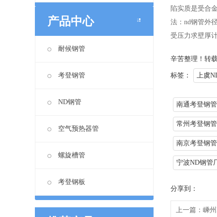
陷实质是受合金
产品中心
法：nd钢管外
受压力求壁厚计算方法：Met
耐候钢管
辛苦整理！转
考登钢管
标签：
上虞N
ND钢管
南通考登钢管
常州考登钢管
空气预热器管
南京考登钢管
螺旋槽管
宁波ND钢管
考登钢板
分享到：
上一篇：
嵊州