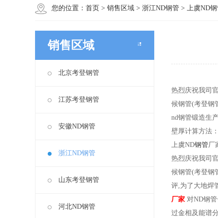
您的位置：
首页
>
销售区域
>
浙江ND钢管
>
上虞ND
销售区域
北京考登钢管
热烈庆祝我司
江苏考登钢管
候钢管(考登钢
nd钢管锻造生
安徽ND钢管
壁厚计算方法：
上虞ND
钢管
厂
浙江ND钢管
热烈庆祝我司
候钢管(考登钢
山东考登钢管
评,为了大地焊
厂家
对ND钢
河北ND钢管
过金相及能谱分