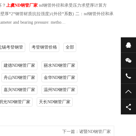
坏？
上虞ND钢管厂家
nd钢管外径和承受压力求壁厚计算方
*2*钢管材质抗拉强度)/(外径*系数) 二：nd钢管外径和承
eter and bearing pressure: metho…
在
无锡考登钢管
考登钢管价格
全部
微
建德ND钢管厂家
丽水ND钢管厂家
139
舟山ND钢管厂家
金华ND钢管厂家
嘉兴ND钢管厂家
温州ND钢管厂家
TO
明光ND钢管厂家
天长ND钢管厂家
下一篇：
诸暨ND钢管厂家