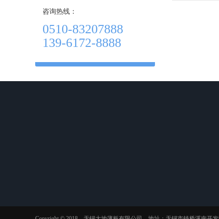
咨询热线：
0510-83207888
139-6172-8888
关于我们
产品中心
资讯动态
公司简介
耐候钢管
行业动态
企业文化
考登钢管
行业知识
荣誉资质
ND钢管
常见问题
Copyright © 2018 无锡大地薄板有限公司 地址：无锡市钱桥溪南