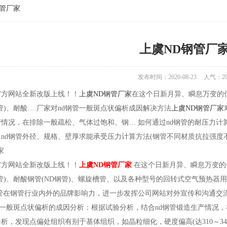
钢管厂家
上虞ND钢管厂
发布时间：2020-08-23
人气：
2
官方网站全新改版上线！！
上虞ND钢管厂家
在这个日新月异、瞬息万变的
管)、耐酸… 厂家对nd钢管一般斑点状偏析成因解决方法
上虞ND钢管厂家
产情况，在排除一般疏松、气体过饱和、钢… 如何通过nd钢管的耐压力计
nd钢管外径、规格、壁厚求能承受压力计算方法(钢管不同材质抗拉强度
家
官方网站全新改版上线！！
上虞ND钢管厂家
在这个日新月异、瞬息万变的
管)、耐酸钢管(ND钢管)、螺旋槽管、以及各种型号的回转式空气预热器
管在钢管行业内外的品牌影响力，进一步发挥公司网站对外宣传和沟通交流
管一般斑点状偏析的成因分析：根据试验分析，结合nd钢管锻造生产情况
析，发现点偏处组织有别于基体组织，如晶粒细化，硬度偏高(达310～3