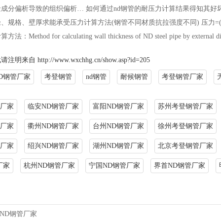
成分偏析导致的组织偏析… 如何通过nd钢管的耐压力计算结果得知其好
径、规格、壁厚求能承受压力计算方法(钢管不同材质抗拉强度不同) 压力=(壁厚
hod for calculating wall thickness of ND steel pipe by external diam
载请注明来自
http://www.wxchhg.cn/show.asp?id=205
D钢管厂家
考登钢管
nd钢管
耐候钢管
考登钢管厂家
厂家
临安ND钢管厂家
富阳ND钢管厂家
苏州考登钢管厂家
厂家
衢州ND钢管厂家
台州ND钢管厂家
徐州考登钢管厂家
厂家
绍兴ND钢管厂家
湖州ND钢管厂家
北京考登钢管厂家
厂家
杭州ND钢管厂家
宁国ND钢管厂家
界首ND钢管厂家
ND钢管厂家