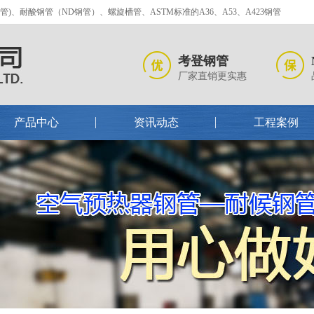
、耐酸钢管（ND钢管）、螺旋槽管、ASTM标准的A36、A53、A423钢管
考登钢管
厂家直销更实惠
产品中心
资讯动态
工程案例