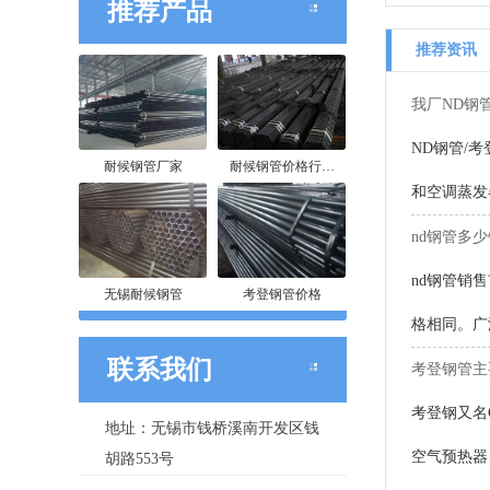
推荐产品
推荐资讯
我厂ND钢
ND钢管/
耐候钢管厂家
耐候钢管价格行…
和空调蒸发
nd钢管多
nd钢管销
无锡耐候钢管
考登钢管价格
格相同。广
联系我们
考登钢管主
考登钢又名
地址：无锡市钱桥溪南开发区钱
空气预热器
胡路553号