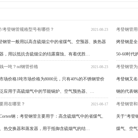
管/考登钢管规格型号有哪些？
考登钢管用
2021-08-23
考登钢管一般用以高含硫烟尘中的省煤气、空预器、换热器
烤登钢是全
器，用以抵抗含硫烟尘的结露腐蚀。有着优胜…
50-60
少钱一吨？nd钢管价格
考登钢管为
2021-08-23
售市场价格1吨市场价格为8000元，只有40%的不锈钢管价
考登钢又名Co
泛应用于高硫烟气中的节能锅炉、空气预热器、…
钢的代表钢
要用在哪里？
考登钢管和
2021-08-17
Corten钢；考登钢管主要用于：高含硫烟气中的省煤气、
关于“考登
、热交换器和蒸发器，用于抵御含硫烟气的结…
煤气、空气